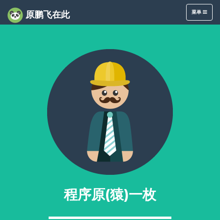
点
菜单
原鹏飞在此
击
触
发
程序原(猿)一枚